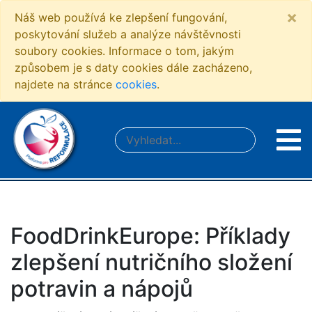
×
Náš web používá ke zlepšení fungování,
poskytování služeb a analýze návštěvnosti
soubory cookies. Informace o tom, jakým
způsobem je s daty cookies dále zacházeno,
najdete na stránce
cookies
.
FoodDrinkEurope: Příklady
zlepšení nutričního složení
potravin a nápojů