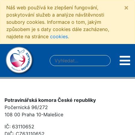
×
Náš web používá ke zlepšení fungování,
poskytování služeb a analýze návštěvnosti
soubory cookies. Informace o tom, jakým
způsobem je s daty cookies dále zacházeno,
najdete na stránce
cookies
.
Potravinářská komora České republiky
Počernická 96/272
108 00 Praha 10-Malešice
IČ: 63110652
DIČ: CZ63110652